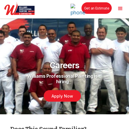
Get an Estimate
Careers
Williams Professional Painting is
hiring
Apply Now